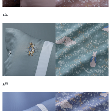
◭紫
◭綠