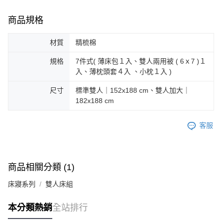
商品規格
材質
精梳棉
規格
7件式( 薄床包１入、雙人兩用被 ( 6ｘ7 )１
入、薄枕頭套４入 、小枕１入 )
尺寸
標準雙人｜152x188 cm、雙人加大｜
182x188 cm
客服
商品相關分類 (1)
床寢系列
雙人床組
本分類熱銷
全站排行