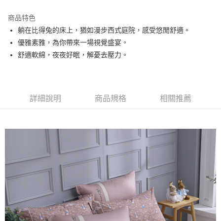
運送方式
商品特色
躺在比得兔的床上，猶如漫步西式庭院，感受悠閒舒適。
新竹物流
優雅素雅，為你帶來一場視覺盛宴。
每筆NT$100，滿NT$5,000(含以上)免運費
舒適軟綿，夜夜好眠，解憂去壓力。
詳細說明
商品規格
相關推薦