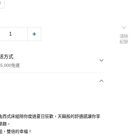
8
清除
紀錄
送方式
5,000免運
次付款
兔西式床組陪你度過夏日狂歡，天籟般的舒適感讓你享
樂趣，
組，雙倍的幸福！