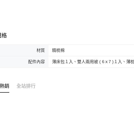
規格
材質
精梳棉
配件內容
薄床包１入、雙人兩用被 ( 6ｘ7 )１入、
熱銷
全站排行