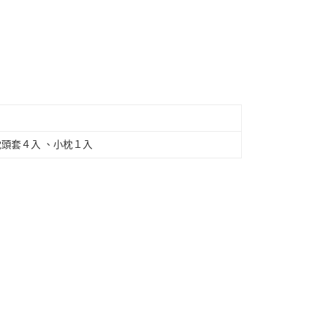
薄枕頭套４入 、小枕１入