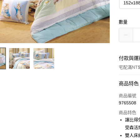
152x18
數量
付款與運
宅配滿NT$
付款方式
商品特色
信用卡一
商品編號
9765508
ATM付款
商品特色
讓比得
運送方式
受森活
雙人床
新竹物流