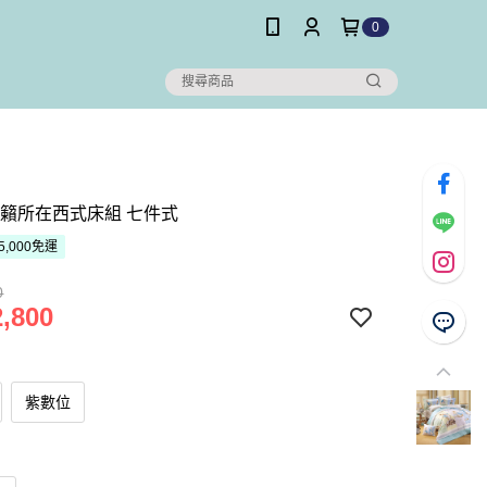
0
天籟所在西式床組 七件式
5,000免運
0
,800
紫數位