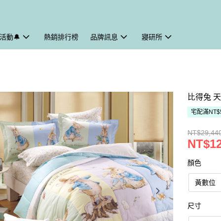
活動🔔
熱銷排行榜
品牌訊息
寢研所
比得兔 
宅配滿NT$
NT$29,44
NT$12
顏色
黃數位
尺寸