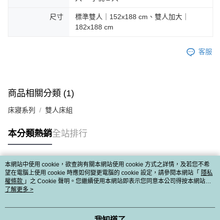
尺寸
標準雙人｜152x188 cm、雙人加大｜
182x188 cm
客服
商品相關分類 (1)
床寢系列
雙人床組
本分類熱銷
全站排行
本網站中使用 cookie，欲查詢有關本網站使用 cookie 方式之詳情，及若您不希
熱門標籤
望在電腦上使用 cookie 時應如何變更電腦的 cookie 設定，請參閱本網站「
隱私
權條款
」之 Cookie 聲明。您繼續使用本網站即表示您同意本公司得按本網站使
用條款之 Cookie 聲明使用 cookie。
了解更多 >
我知道了