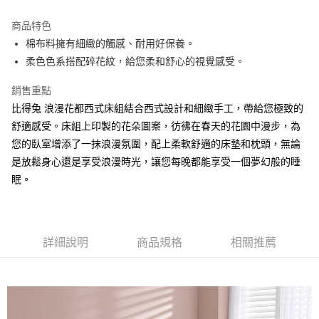
運送方式
商品特色
棉布料擁有細緻的觸感、耐用好保養。
新竹物流
柔色色系搭配碎花紋，給您柔和舒心的視覺感受。
每筆NT$100，滿NT$5,000(含以上)免運費
銷售重點
比得兔 浪漫花都西式床組結合西式設計和細緻手工，帶給您極致的
舒適感受。床組上印製的花朵圖案，彷彿在春天的花園中漫步，為
您的臥室增添了一抹浪漫氛圍，配上柔軟舒適的床墊和枕頭，無論
是放鬆身心還是享受浪漫時光，讓您每晚都能享受一個夢幻般的睡
眠。
詳細說明
商品規格
相關推薦