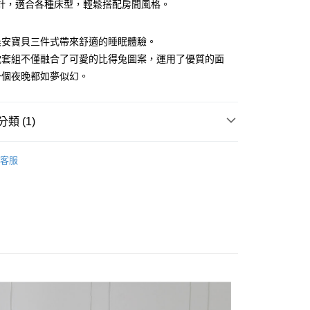
計，適合各種床型，輕鬆搭配房間風格。
晨安寶貝三件式帶來舒適的睡眠體驗。
00，滿NT$5,000(含以上)免運費
枕套組不僅融合了可愛的比得兔圖案，運用了優質的面
一個夜晚都如夢似幻。
類 (1)
床包枕套組｜3件式
客服