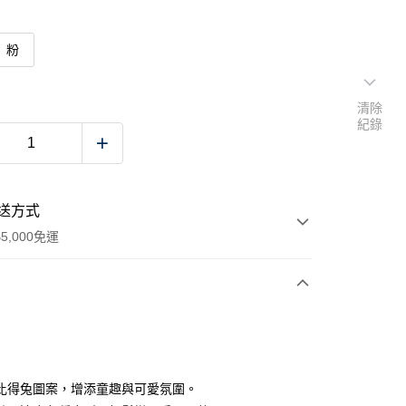
粉
清除
紀錄
送方式
5,000免運
次付款
比得兔圖案，增添童趣與可愛氛圍。