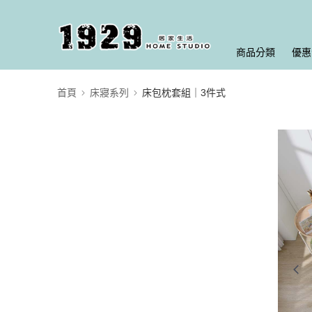
商品分類
優惠
首頁
床寢系列
床包枕套組｜3件式