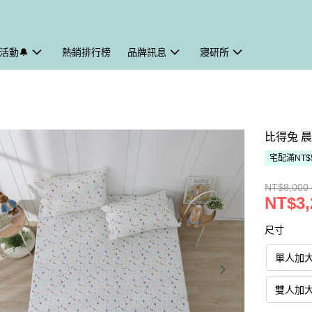
活動🔔
熱銷排行榜
品牌訊息
寢研所
比得兔 
宅配滿NT$
NT$8,000 
NT$3,
尺寸
單人加大｜
雙人加大｜