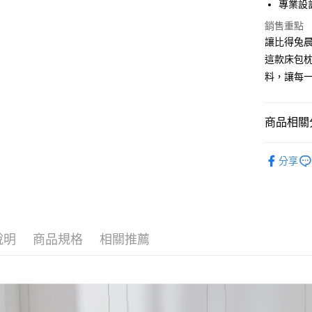
運送方式
專業設
銷售重點
新竹物流
讓比得兔
每筆NT$1
這款床包
料，讓每
商品相關分
床寢系列
分享
說明
商品規格
相關推薦