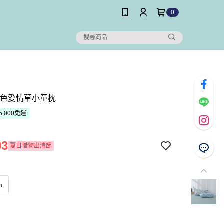
0
紫色愛情草小童枕
5,000免運
93
夏日惜物出清節
m