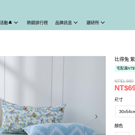
活動🔔
熱銷排行榜
品牌訊息
寢研所
比得兔 
宅配滿NT$
NT$1,980
NT$6
尺寸
30x54c
顏色