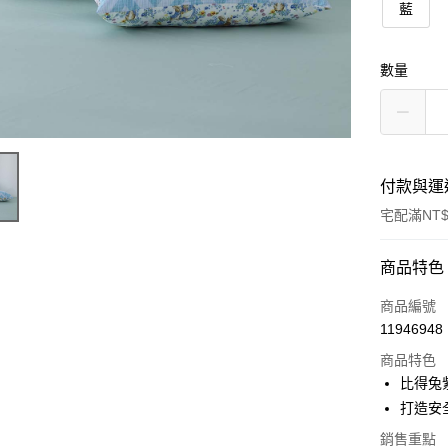
藍
數量
付款與運
宅配滿NT$
付款方式
商品特色
信用卡一
商品編號
11946948
ATM付款
商品特色
比得兔
運送方式
打造安
銷售重點
新竹物流