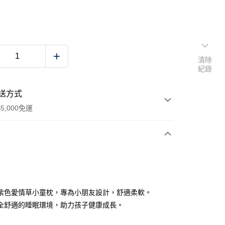
清除
紀錄
送方式
5,000免運
次付款
紫色愛情草小童枕，專為小朋友設計，舒適柔軟。
全舒適的睡眠環境，助力孩子健康成長。