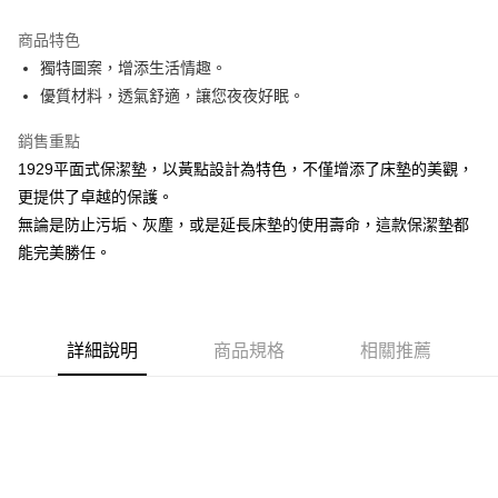
運送方式
商品特色
獨特圖案，增添生活情趣。
新竹物流
優質材料，透氣舒適，讓您夜夜好眠。
每筆NT$100，滿NT$5,000(含以上)免運費
銷售重點
1929平面式保潔墊，以黃點設計為特色，不僅增添了床墊的美觀，
更提供了卓越的保護。
無論是防止污垢、灰塵，或是延長床墊的使用壽命，這款保潔墊都
能完美勝任。
詳細說明
商品規格
相關推薦