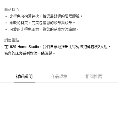
運送方式
商品特色
比得兔擁抱薄包枕，給您最舒適的睡眠體驗。
新竹物流
柔軟的材質，完美包覆您的頸部與頭部。
每筆NT$100，滿NT$5,000(含以上)免運費
可愛的比得兔圖案，為您的臥室增添童趣。
銷售重點
在1929 Home Studio，我們自豪地推出比得兔擁抱薄包枕2入組，
為您的床寢系列增添一絲溫馨。
詳細說明
商品規格
相關推薦