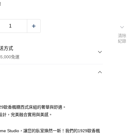
物
清除
紀錄
送方式
5,000免運
次付款
929歐香楓糖西式床組的奢華與舒適。
設計，完美融合實用與美感。
Home Studio，讓您的臥室煥然一新！我們的1929歐香楓
00，滿NT$5,000(含以上)免運費