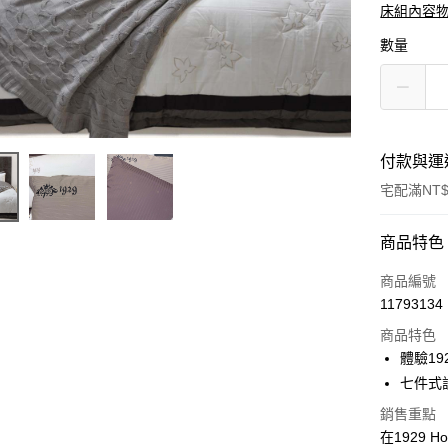
床組內容
數量
付款與運
宅配滿NT$
付款方式
商品特色
信用卡一
商品編號
11793134
ATM付款
商品特色
體驗1
運送方式
七件式
銷售重點
新竹物流
在1929 
每筆NT$1