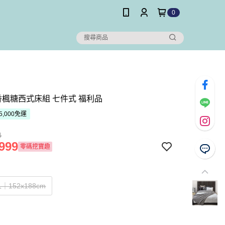
0
歐香楓糖西式床組 七件式 福利品
5,000免運
4
999
零碼挖寶趣
152x188cm