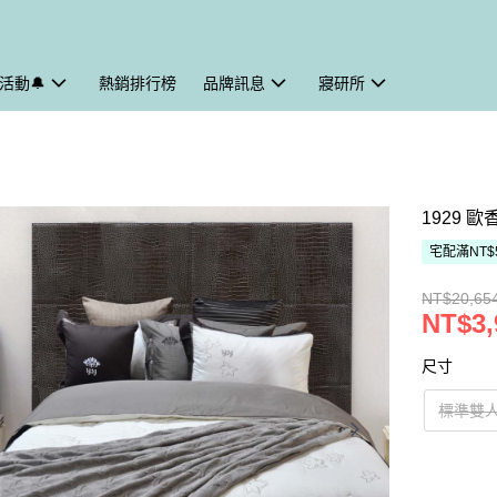
活動🔔
熱銷排行榜
品牌訊息
寢研所
1929 
宅配滿NT$
NT$20,65
NT$3,
尺寸
標準雙人｜