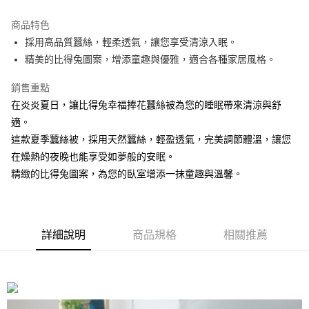
運送方式
商品特色
採用高品質蠶絲，輕柔透氣，讓您享受清涼入眠。
新竹物流
精美的比得兔圖案，增添童趣與優雅，適合各種家居風格。
每筆NT$100，滿NT$5,000(含以上)免運費
銷售重點
在炎炎夏日，讓比得兔幸福捧花蠶絲被為您的睡眠帶來清涼與舒
適。
這款夏季蠶絲被，採用天然蠶絲，輕盈透氣，完美調節體溫，讓您
在燥熱的夜晚也能享受如夢般的安眠。
精緻的比得兔圖案，為您的臥室增添一抹童趣與溫馨。
詳細說明
商品規格
相關推薦