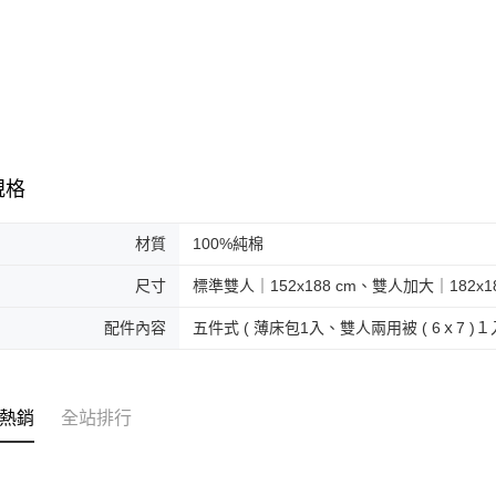
規格
材質
100%純棉
尺寸
標準雙人｜152x188 cm、雙人加大｜182x18
配件內容
五件式 ( 薄床包1入、雙人兩用被 ( 6ｘ7 
熱銷
全站排行