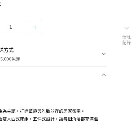
物
清除
紀錄
送方式
5,000免運
次付款
兔為主題，打造童趣與雅致並存的居家氛圍。
活雙人西式床組，五件式設計，讓每個角落都充滿溫
00，滿NT$5,000(含以上)免運費