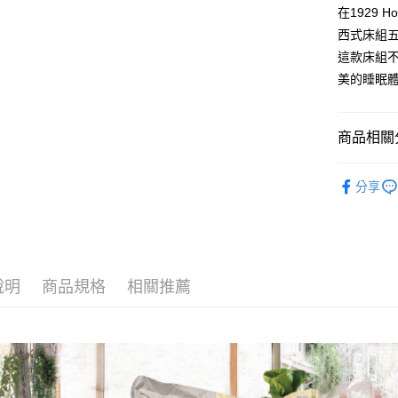
在1929 
西式床組
這款床組
美的睡眠
商品相關分
床寢系列
分享
新品報報
說明
商品規格
相關推薦