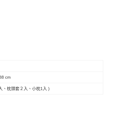
8 cm
)１入、枕頭套２入、小枕1入 )