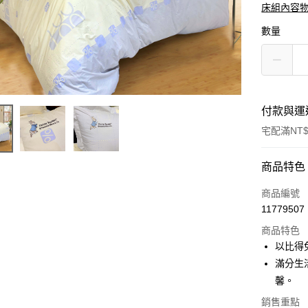
床組內容
數量
付款與運
宅配滿NT$
付款方式
商品特色
信用卡一
商品編號
11779507
ATM付款
商品特色
以比得
運送方式
滿分生
馨。
新竹物流
銷售重點
每筆NT$1