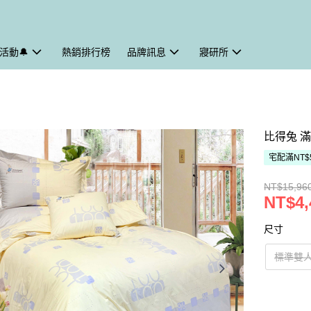
活動🔔
熱銷排行榜
品牌訊息
寢研所
比得兔 
宅配滿NT$
NT$15,96
NT$4,
尺寸
標準雙人