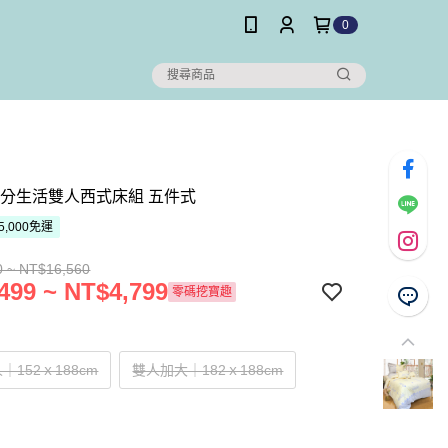
0
滿分生活雙人西式床組 五件式
5,000免運
0 ~ NT$16,560
499 ~ NT$4,799
零碼挖寶趣
｜152ｘ188cm
雙人加大｜182ｘ188cm