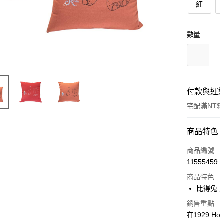
紅
數量
付款與運
宅配滿NT$
付款方式
商品特色
信用卡一
商品編號
11555459
ATM付款
商品特色
比得兔
運送方式
銷售重點
在1929 
新竹物流