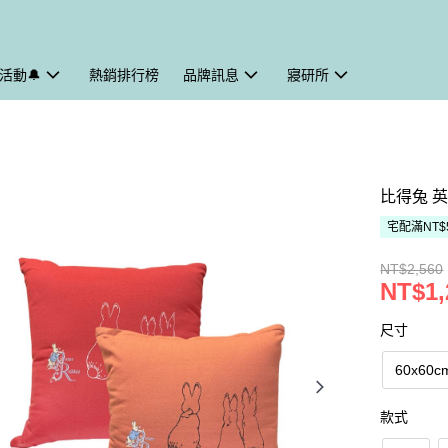
活動🔔
熱銷排行榜
品牌訊息
寢研所
比得兔 英
宅配滿NT$
NT$2,560
NT$1,
尺寸
60x60c
款式