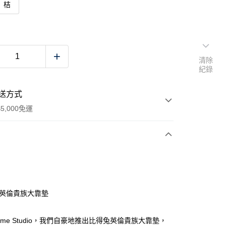
桔
清除
紀錄
送方式
5,000免運
次付款
 英倫貴族大靠墊
Home Studio，我們自豪地推出比得兔英倫貴族大靠墊，