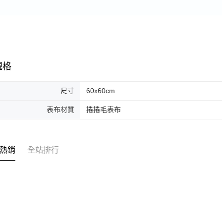
規格
尺寸
60x60cm
表布材質
捲捲毛表布
熱銷
全站排行