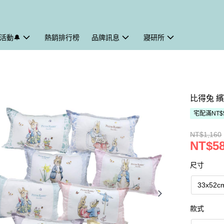
活動🔔
熱銷排行榜
品牌訊息
寢研所
比得兔 繽
宅配滿NT$
NT$1,160
NT$5
尺寸
33x52c
款式