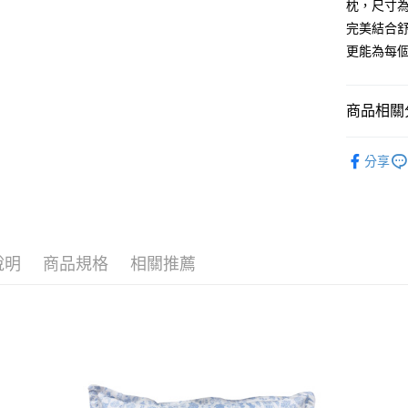
運送方式
枕，尺寸為
完美結合
新竹物流
更能為每
每筆NT$1
商品相關分
靠墊/抱枕
分享
說明
商品規格
相關推薦