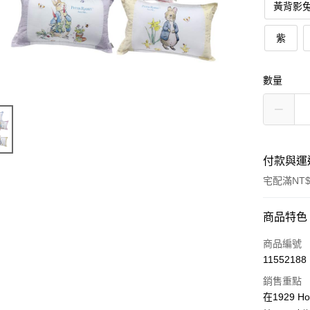
黃背影
紫
數量
付款與運
宅配滿NT$
付款方式
商品特色
信用卡一
商品編號
11552188
ATM付款
銷售重點
在1929 