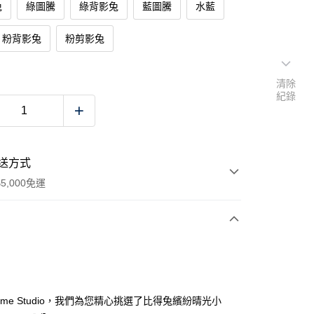
兔
綠圖騰
綠背影兔
藍圖騰
水藍
粉背影兔
粉剪影兔
清除
紀錄
送方式
5,000免運
次付款
Home Studio，我們為您精心挑選了比得兔繽紛晴光小