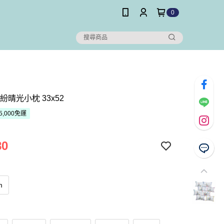
0
紛晴光小枕 33x52
5,000免運
80
m