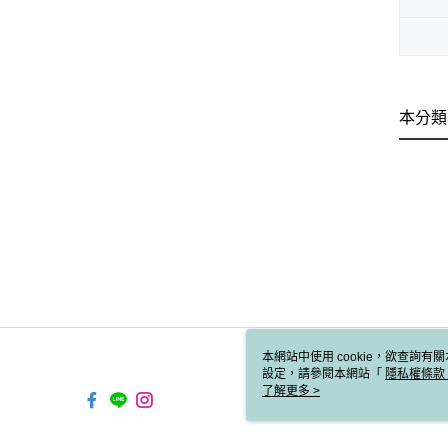
本分類
本網站中使用 cookie，欲查詢有關
設定，請參閱本網站「
隱私權條款
使用 cookie。
了解更多 >