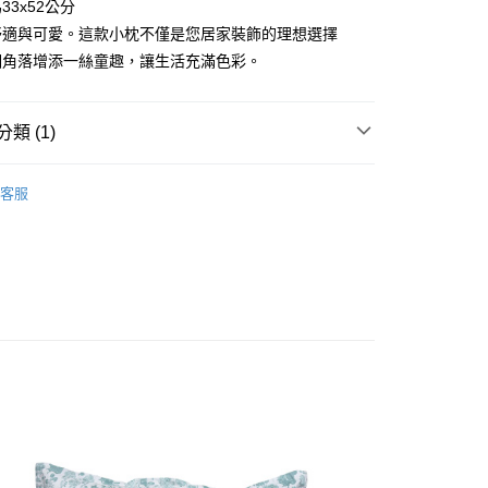
33x52公分
舒適與可愛。這款小枕不僅是您居家裝飾的理想選擇
個角落增添一絲童趣，讓生活充滿色彩。
00，滿NT$5,000(含以上)免運費
類 (1)
小枕
客服