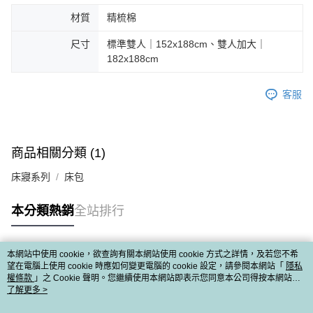
材質
精梳棉
尺寸
標準雙人｜152x188cm、雙人加大｜
182x188cm
客服
商品相關分類 (1)
床寢系列
床包
本分類熱銷
全站排行
本網站中使用 cookie，欲查詢有關本網站使用 cookie 方式之詳情，及若您不希
熱門標籤
望在電腦上使用 cookie 時應如何變更電腦的 cookie 設定，請參閱本網站「
隱私
權條款
」之 Cookie 聲明。您繼續使用本網站即表示您同意本公司得按本網站使
用條款之 Cookie 聲明使用 cookie。
了解更多 >