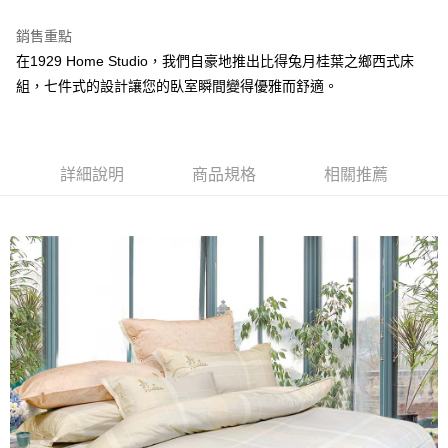
運送方式
銷售重點
在1929 Home Studio，我們自豪地推出比得兔月桂葉之鄉西式床
新竹物流
組，七件式的設計讓您的臥室瞬間變得優雅而舒適。
每筆NT$100，滿NT$5,000(含以上)免運費
詳細說明
商品規格
相關推薦