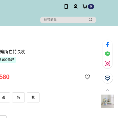
0
天籟所在特長枕
5,000免運
580
黃
藍
紫