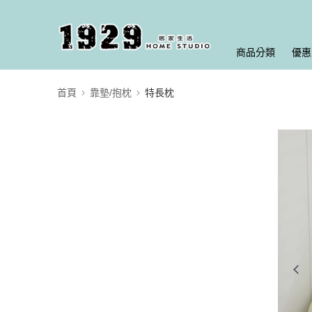
商品分類
優惠
首頁
靠墊/抱枕
特長枕