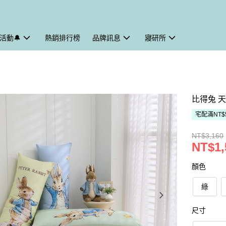
活動🔔
熱銷排行榜
品牌訊息
寢研所
比得兔 
宅配滿NT$
NT$3,160
NT$1,
顏色
綠
尺寸