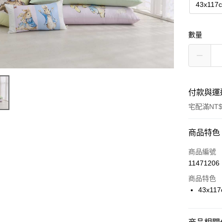
43x117
數量
付款與運
宅配滿NT$
付款方式
商品特色
信用卡一
商品編號
11471206
ATM付款
商品特色
43x
運送方式
新竹物流