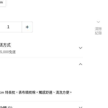
cm
清除
紀錄
送方式
5,000免運
次付款
117cm 特長枕，表布精梳棉。觸感舒適、清洗方便。