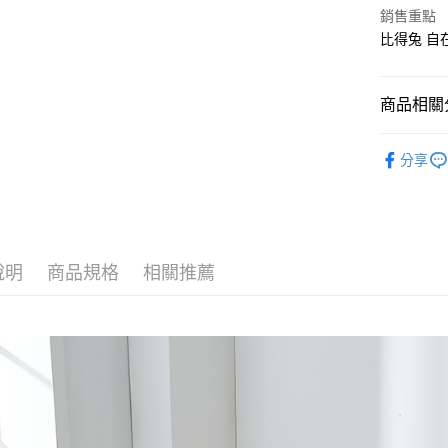
銷售重點
每筆NT$1
比得兔 
商品相關分
夏季被系
分享
說明
商品規格
相關推薦