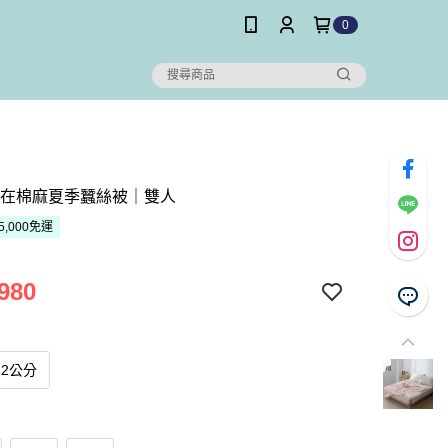
0
自在棉麻夏季蠶絲被｜雙人
5,000免運
980
12公分