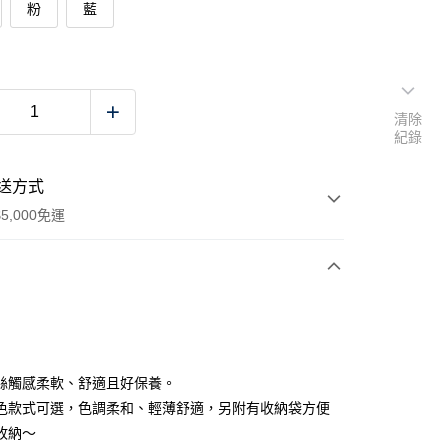
粉
藍
清除
紀錄
送方式
5,000免運
次付款
絲觸感柔軟、舒適且好保養。
色款式可選，色調柔和、輕薄舒適，另附有收納袋方便
收納～