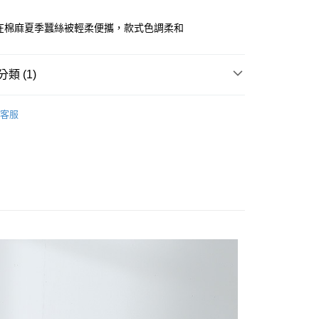
00，滿NT$5,000(含以上)免運費
自在棉麻夏季蠶絲被輕柔便攜，款式色調柔和
類 (1)
列
夏季蠶絲被
客服