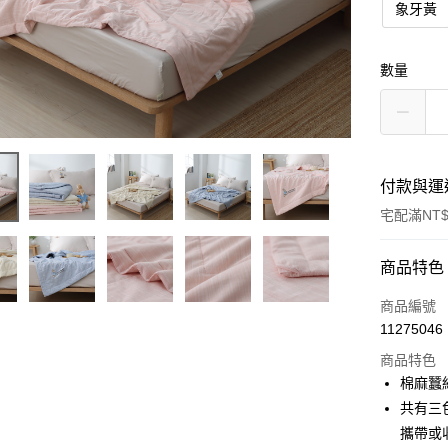
象牙黃
數量
付款與運
宅配滿NT$
付款方式
商品特色
信用卡一
商品編號
11275046
ATM付款
商品特色
棉麻蠶
運送方式
共有三
攜帶或
新竹物流