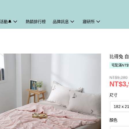
活動🔔
熱銷排行榜
品牌訊息
寢研所
比得兔 
宅配滿NT$
NT$9,280
NT$3,
尺寸
182ｘ2
顏色