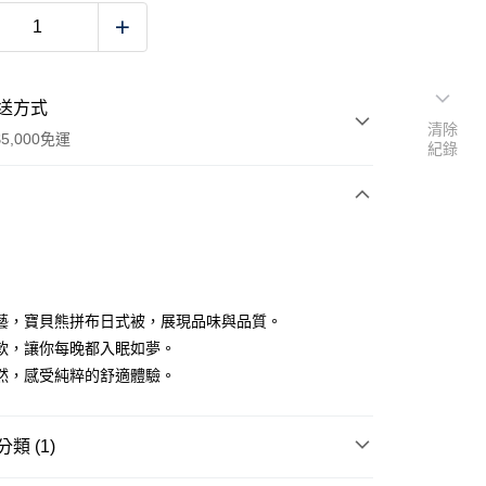
送方式
清除
5,000免運
紀錄
次付款
藝，寶貝熊拼布日式被，展現品味與品質。
軟，讓你每晚都入眠如夢。
然，感受純粹的舒適體驗。
00，滿NT$5,000(含以上)免運費
類 (1)