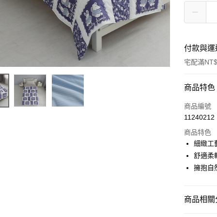
付款與運
宅配滿NT$
付款方式
商品特色
信用卡一
商品編號
11240212
ATM付款
商品特色
細緻工
運送方式
舒適柔
擁抱自
新竹物流
每筆NT$1
商品相關分