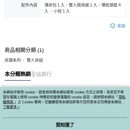
配件內容
薄床包１入、雙人兩用被１入、薄枕頭套４
入 、小枕１入
客服
商品相關分類 (1)
床寢系列
雙人床組
本分類熱銷
全站排行
本網站中使用 cookie，欲查詢有關本網站使用 cookie 方式之詳情，及若您不希
熱門標籤
望在電腦上使用 cookie 時應如何變更電腦的 cookie 設定，請參閱本網站「
隱私
權條款
」之 Cookie 聲明。您繼續使用本網站即表示您同意本公司得按本網站使
用條款之 Cookie 聲明使用 cookie。
了解更多 >
我知道了