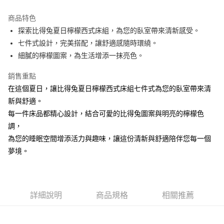
運送方式
商品特色
探索比得兔夏日檸檬西式床組，為您的臥室帶來清新感受。
新竹物流
七件式設計，完美搭配，讓舒適感隨時環繞。
每筆NT$100，滿NT$5,000(含以上)免運費
細膩的檸檬圖案，為生活增添一抹亮色。
銷售重點
在這個夏日，讓比得兔夏日檸檬西式床組七件式為您的臥室帶來清
新與舒適。
每一件床品都精心設計，結合可愛的比得兔圖案與明亮的檸檬色
調，
為您的睡眠空間增添活力與趣味，讓這份清新與舒適陪伴您每一個
夢境。
詳細說明
商品規格
相關推薦