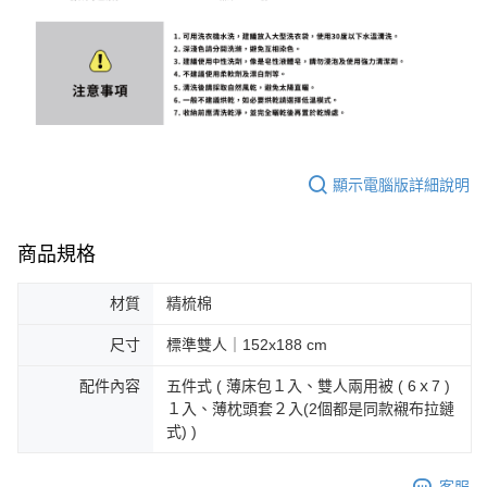
顯示電腦版詳細說明
商品規格
材質
精梳棉
尺寸
標準雙人｜152x188 cm
配件內容
五件式 ( 薄床包１入、雙人兩用被 ( 6ｘ7 )
１入、薄枕頭套２入(2個都是同款襯布拉鏈
式) )
客服