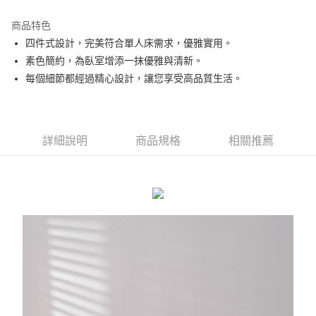
運送方式
商品特色
四件式設計，完美符合單人床需求，優雅實用。
新竹物流
素色簡約，為臥室增添一抹優雅與清新。
每筆NT$100，滿NT$5,000(含以上)免運費
每個細節都經過精心設計，讓您享受高品質生活。
詳細說明
商品規格
相關推薦