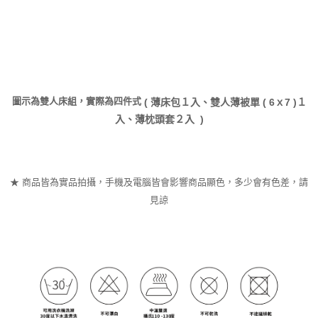
圖示為雙人床組，實際為四件式
( 薄床包１入、雙人薄被單 ( 6ｘ7 )１
入、薄枕頭套２入 )
★ 商品皆為實品拍攝，手機及電腦皆會影響商品顯色，多少會有色差，請
見諒