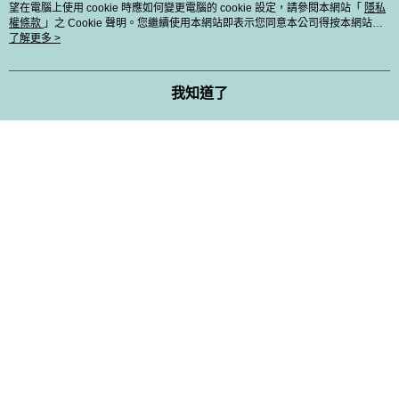
望在電腦上使用 cookie 時應如何變更電腦的 cookie 設定，請參閱本網站「
隱私
權條款
」之 Cookie 聲明。您繼續使用本網站即表示您同意本公司得按本網站使
用條款之 Cookie 聲明使用 cookie。
了解更多 >
我知道了