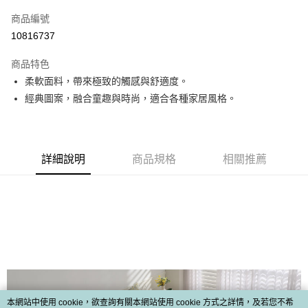
信用卡一次付款
商品編號
ATM付款
10816737
運送方式
商品特色
柔軟面料，帶來極致的觸感與舒適度。
新竹物流
經典圖案，融合童趣與時尚，適合各種家居風格。
每筆NT$100，滿NT$5,000(含以上)免運費
詳細說明
商品規格
相關推薦
本網站中使用 cookie，欲查詢有關本網站使用 cookie 方式之詳情，及若您不希