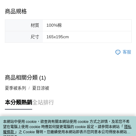
商品規格
材質
100%棉
尺寸
165x195cm
客服
商品相關分類 (1)
夏季被系列
夏日涼被
本分類熱銷
全站排行
本網站中使用 cookie，欲查詢有關本網站使用 cookie 方式之詳情，及若您不希
熱門標籤
望在電腦上使用 cookie 時應如何變更電腦的 cookie 設定，請參閱本網站「
隱私
權條款
」之 Cookie 聲明。您繼續使用本網站即表示您同意本公司得按本網站使