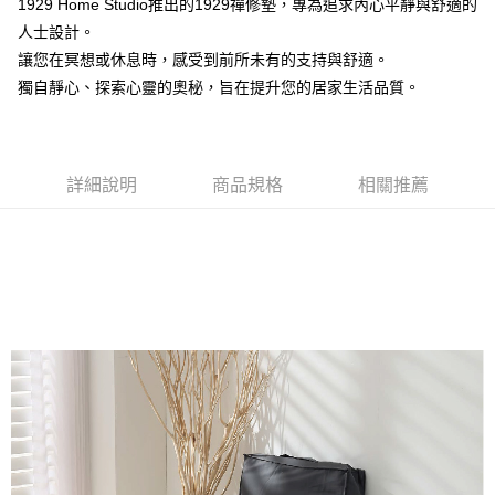
1929 Home Studio推出的1929禪修墊，專為追求內心平靜與舒適的
新竹物流
人士設計。
每筆NT$100，滿NT$5,000(含以上)免運費
讓您在冥想或休息時，感受到前所未有的支持與舒適。
獨自靜心、探索心靈的奧秘，旨在提升您的居家生活品質。
詳細說明
商品規格
相關推薦