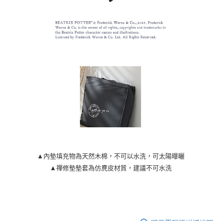
▲內墊填充物為天然木棉，不可以水洗，可太陽曝曬
▲禪修墊墊套為仿麂皮材質，建議不可水洗