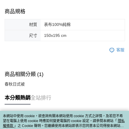
商品規格
材質
表布100%純棉
尺寸
150x195 cm
客服
商品相關分類 (1)
春秋日式被
本分類熱銷
全站排行
本網站中使用 cookie，欲查詢有關本網站使用 cookie 方式之詳情，及若您不希
熱門標籤
望在電腦上使用 cookie 時應如何變更電腦的 cookie 設定，請參閱本網站「
隱私
權條款
」之 Cookie 聲明。您繼續使用本網站即表示您同意本公司得按本網站使