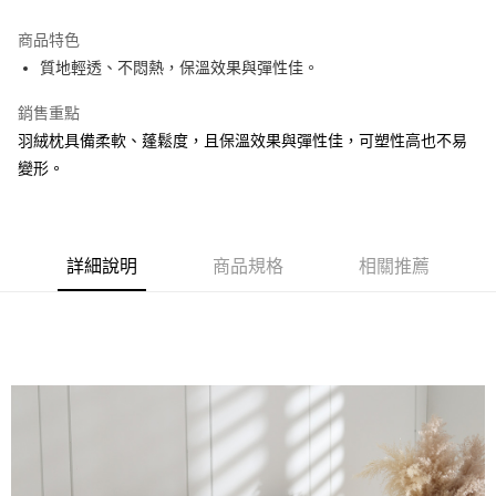
運送方式
商品特色
質地輕透、不悶熱，保溫效果與彈性佳。
新竹物流
每筆NT$100，滿NT$5,000(含以上)免運費
銷售重點
羽絨枕具備柔軟、蓬鬆度，且保溫效果與彈性佳，可塑性高也不易
變形。
詳細說明
商品規格
相關推薦