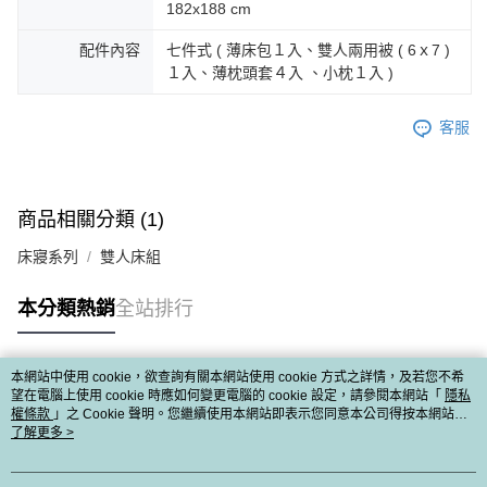
182x188 cm
配件內容
七件式 ( 薄床包１入、雙人兩用被 ( 6ｘ7 )
１入、薄枕頭套４入 、小枕１入 )
客服
商品相關分類 (1)
床寢系列
雙人床組
本分類熱銷
全站排行
本網站中使用 cookie，欲查詢有關本網站使用 cookie 方式之詳情，及若您不希
熱門標籤
望在電腦上使用 cookie 時應如何變更電腦的 cookie 設定，請參閱本網站「
隱私
權條款
」之 Cookie 聲明。您繼續使用本網站即表示您同意本公司得按本網站使
用條款之 Cookie 聲明使用 cookie。
了解更多 >