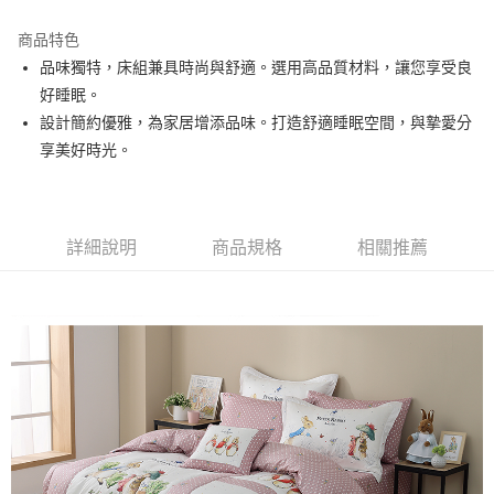
運送方式
商品特色
品味獨特，床組兼具時尚與舒適。選用高品質材料，讓您享受良
新竹物流
好睡眠。
每筆NT$100，滿NT$5,000(含以上)免運費
設計簡約優雅，為家居增添品味。打造舒適睡眠空間，與摯愛分
享美好時光。
詳細說明
商品規格
相關推薦