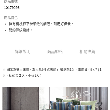
商品編號
ATM付款
10179296
運送方式
商品特色
擁有精梳棉平滑細緻的觸感、耐用好保養。
新竹物流
簡約條紋設計。
每筆NT$100，滿NT$5,000(含以上)免運費
詳細說明
商品規格
相關推薦
※ 圖示為雙人床組，單人為5件式床組 ( 薄床包1入、兩用被 ( 5ｘ7 )１
入、枕頭套２入、小枕1入 )