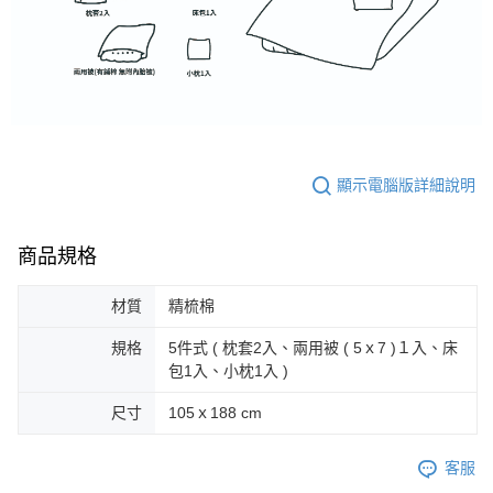
顯示電腦版詳細說明
商品規格
材質
精梳棉
規格
5件式 ( 枕套2入、兩用被 ( 5ｘ7 )１入、床
包1入、小枕1入 )
尺寸
105ｘ188 cm
客服