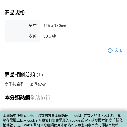
商品規格
尺寸
145ｘ180cm
支數
80支紗
客服
商品相關分類 (1)
夏季被系列
夏季紗被
本分類熱銷
全站排行
本網站中使用 cookie，欲查詢有關本網站使用 cookie 方式之詳情，及若您不希
熱門標籤
望在電腦上使用 cookie 時應如何變更電腦的 cookie 設定，請參閱本網站「
隱私
權條款
」之 Cookie 聲明。您繼續使用本網站即表示您同意本公司得按本網站使