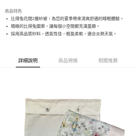
運送方式
商品特色
比得兔花間2層紗被，為您的夏季帶來清爽舒適的睡眠體驗。
新竹物流
精緻的比得兔圖案，讓每個小空間都充滿童趣。
每筆NT$100，滿NT$5,000(含以上)免運費
採用高品質紗料，透氣性佳，輕盈柔軟，適合炎熱天氣。
詳細說明
商品規格
相關推薦